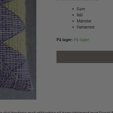
Garn
Nål
Mønster
Hørlærred
Nålepude
På lager:
På lager
Lilla/Gul
quantity