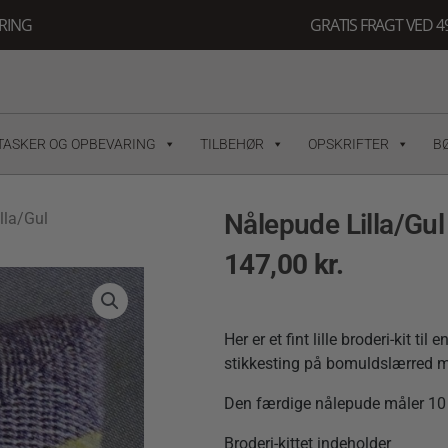
ERING
GRATIS FRAGT VED 49
TASKER OG OPBEVARING
TILBEHØR
OPSKRIFTER
B
Nålepude Lilla/Gul
lla/Gul
147,00
kr.
Her er et fint lille broderi-kit ti
stikkesting på bomuldslærred 
Den færdige nålepude måler 10
Broderi-kittet indeholder