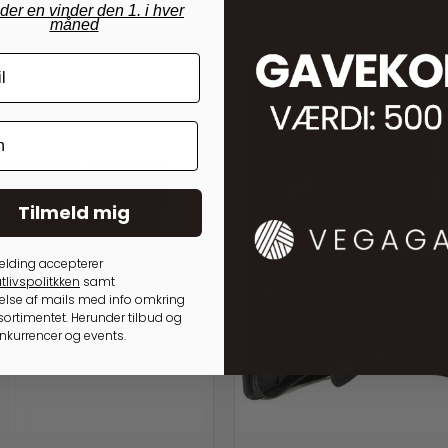
nder en vinder den 1. i hver
måned
Tilmeld mig
elding accepterer
tlivspolitkken
samt
lse af mails med info omkring
ortimentet. Herunder tilbud og
onkurrencer og events.