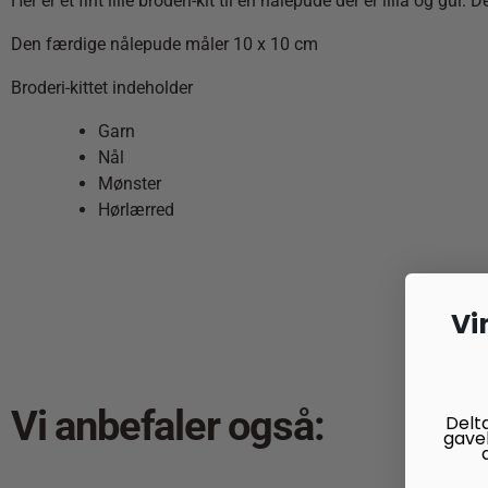
Her er et fint lille broderi-kit til en nålepude der er lilla o
Den færdige nålepude måler 10 x 10 cm
Broderi-kittet indeholder
Garn
Nål
Mønster
Hørlærred
Vi
Vi anbefaler også:
Delt
gave