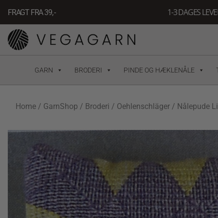
Gå
1-3 DAGES LEV
FRAGT FRA 39, -
til
indholdet
GARN
BRODERI
PINDE OG HÆKLENÅLE
Home
/
GarnShop
/
Broderi
/
Oehlenschläger
/ Nålepude Li