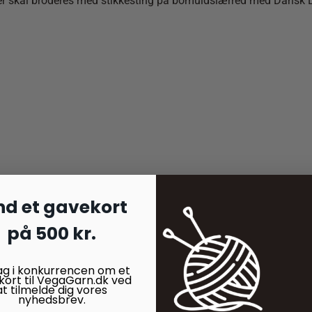
g gul. Der skal broderes med stikkesting på bomuldslærred med Da
nd et gavekort
på 500 kr.
ag i konkurrencen om et
kort til VegaGarn.dk ved
at tilmelde dig vores
nyhedsbrev.