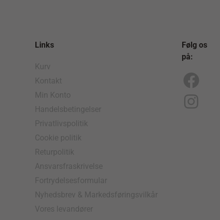
Links
Følg os
på:
Kurv
Kontakt
F
I
Min Konto
a
n
Handelsbetingelser
c
s
Privatlivspolitik
e
t
Cookie politik
b
a
Returpolitik
o
g
Ansvarsfraskrivelse
Fortrydelsesformular
o
r
Nyhedsbrev & Markedsføringsvilkår
k
a
Vores levandører
m