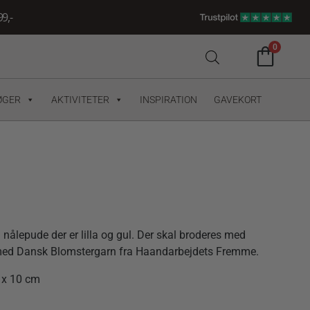
9,-
0
ØGER
AKTIVITETER
INSPIRATION
GAVEKORT
l en nålepude der er lilla og gul. Der skal broderes med
med Dansk Blomstergarn fra Haandarbejdets Fremme.
 x 10 cm