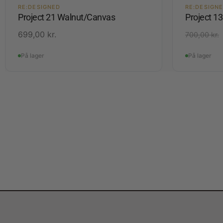
RE:DESIGNED
RE:DESIGN
Project 21 Walnut/Canvas
Project 1
699,00
kr.
700,00
kr.
På lager
På lager