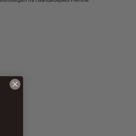
nsk Blomstergarn fra Haandarbejdets Fremme.