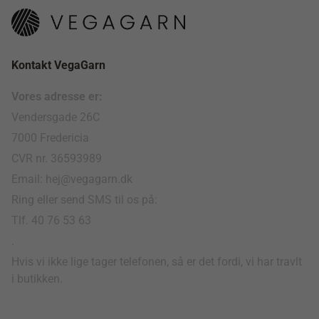
Kontakt VegaGarn
Vores adresse er:
Vendersgade 26C
7000 Fredericia
CVR nr. 36593989
Email: hej@vegagarn.dk
Ring eller send SMS til os på:
Tlf. 40 76 53 63
.
Hvis vi ikke lige tager telefonen, så er det fordi, vi har travlt
i butikken.