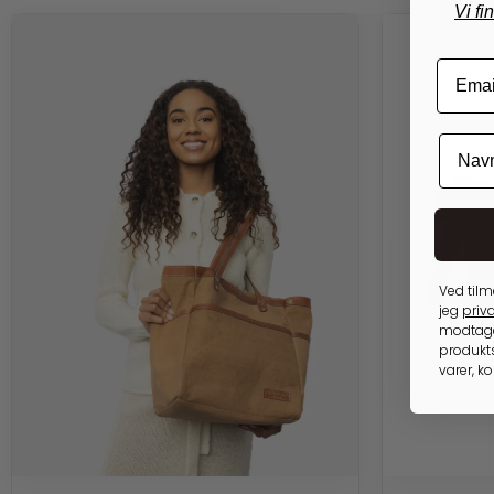
Vi fi
Ved tilm
jeg
priva
modtage
produkts
varer, k