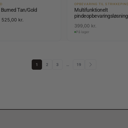
ED
OPBEVARING TIL STRIKKEPIN
3 Burned Tan/Gold
Multifunktionelt
pindeopbevaringsløsning
525,00
kr.
399,00
kr.
På lager
1
2
3
…
19