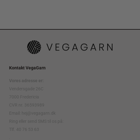
Kontakt VegaGarn
Vores adresse er:
Vendersgade 26C
7000 Fredericia
CVR nr. 36593989
Email: hej@vegagarn.dk
Ring eller send SMS til os på:
Tlf. 40 76 53 63
.