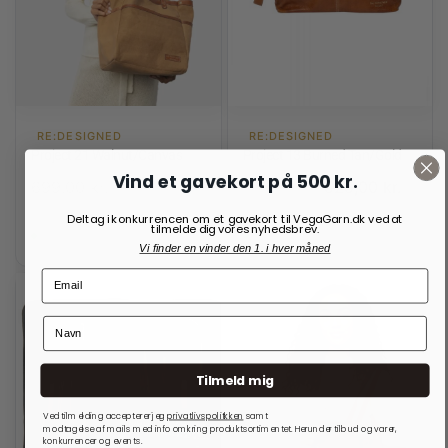
RE:DESIGNED
RE:DESIGNED
Project 21 Walnut/Canvas
Project 13 Burned Tan/Gold
Vind et gavekort på 500 kr.
699,00
kr.
525,00
kr.
700,00
kr.
Deltag i konkurrencen om et gavekort til VegaGarn.dk ved at
tilmelde dig vores nyhedsbrev.
På lager
På lager
Vi finder en vinder den 1. i hver måned
Tilmeld mig
Ved tilmelding accepterer jeg
privatlivspolitkken
samt
modtagelse af mails med info omkring produktsortimentet. Herunder tilbud og varer,
konkurrencer og events.