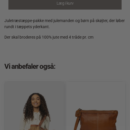
børn
Læg i kurv
på
skøjter
quantity
Juletræstæppe-pakke med julemanden og børn på skøjter, der løber
rundt i tæppets yderkant.
Der skal broderes på 100% jute med 4 tråde pr. cm
Vi anbefaler også: