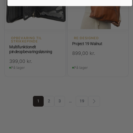
OPBEVARING TIL
RE:DESIGNED
STRIKKEPINDE
Project 19 Walnut
Multifunktionelt
pindeopbevaringsløsning
899,00
kr.
399,00
kr.
På lager
På lager
1
2
3
…
19