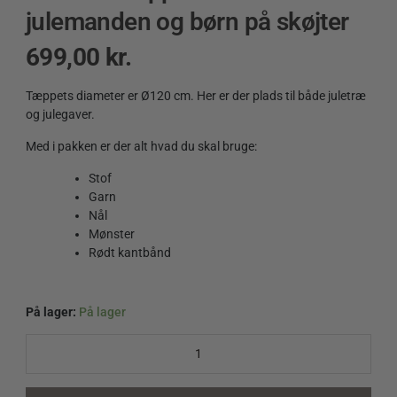
julemanden og børn på skøjter
699,00
kr.
Tæppets diameter er Ø120 cm. Her er der plads til både juletræ
og julegaver.
Med i pakken er der alt hvad du skal bruge:
Stof
Garn
Nål
Mønster
Rødt kantbånd
På lager:
På lager
Juletræstæppe
med
julemanden
og