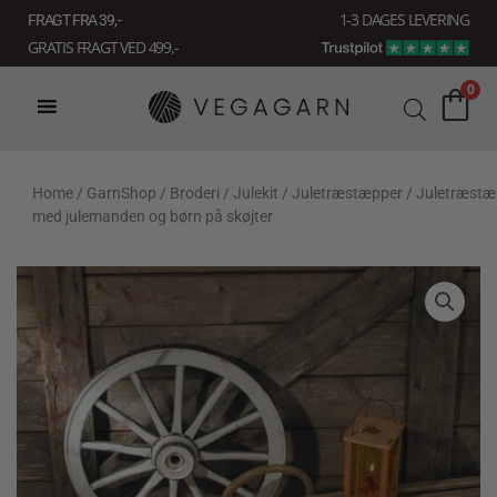
Gå
1-3 DAGES LEVERING
FRAGT FRA 39, -
til
GRATIS FRAGT VED 499,-
indholdet
0
Home
/
GarnShop
/
Broderi
/
Julekit
/
Juletræstæpper
/ Juletræst
med julemanden og børn på skøjter