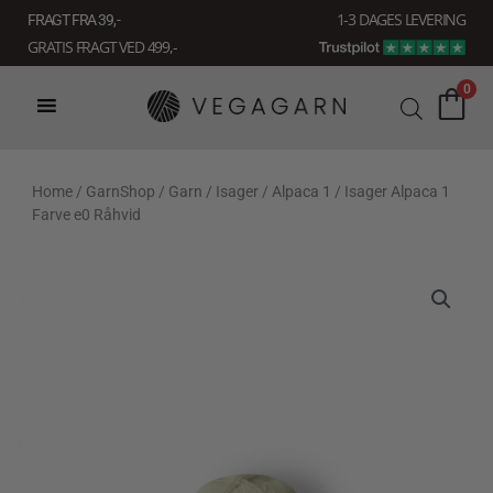
Gå
1-3 DAGES LEVERING
FRAGT FRA 39, -
til
GRATIS FRAGT VED 499,-
indholdet
0
Home
/
GarnShop
/
Garn
/
Isager
/
Alpaca 1
/ Isager Alpaca 1
Farve e0 Råhvid