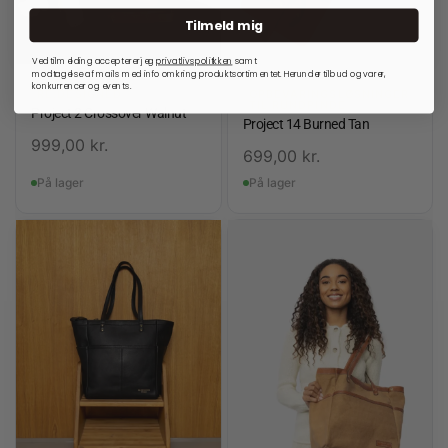
Tilmeld mig
Ved tilmelding accepterer jeg
privatlivspolitkken
samt
modtagelse af mails med info omkring produktsortimentet. Herunder tilbud og varer,
konkurrencer og events.
RE:DESIGNED
OPBEVARINGSLØSNINGER
TIL RUNDPINDE
Project 2 Crossover Walnut
Project 14 Burned Tan
999,00
kr.
699,00
kr.
På lager
På lager