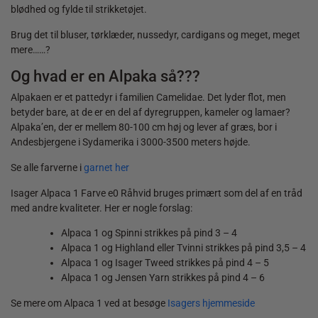
blødhed og fylde til strikketøjet.
Brug det til bluser, tørklæder, nussedyr, cardigans og meget, meget
mere……?
Og hvad er en Alpaka så???
Alpakaen er et pattedyr i familien Camelidae. Det lyder flot, men
betyder bare, at de er en del af dyregruppen, kameler og lamaer?
Alpaka’en, der er mellem 80-100 cm høj og lever af græs, bor i
Andesbjergene i Sydamerika i 3000-3500 meters højde.
Se alle farverne i
garnet her
Isager Alpaca 1 Farve e0 Råhvid bruges primært som del af en tråd
med andre kvaliteter. Her er nogle forslag:
Alpaca 1 og Spinni strikkes på pind 3 – 4
Alpaca 1 og Highland eller Tvinni strikkes på pind 3,5 – 4
Alpaca 1 og Isager Tweed strikkes på pind 4 – 5
Alpaca 1 og Jensen Yarn strikkes på pind 4 – 6
Se mere om Alpaca 1 ved at besøge
Isagers hjemmeside