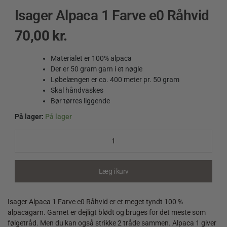
Isager Alpaca 1 Farve e0 Råhvid
70,00
kr.
Materialet er 100% alpaca
Der er 50 gram garn i et nøgle
Løbelængen er ca. 400 meter pr. 50 gram
Skal håndvaskes
Bør tørres liggende
På lager:
På lager
Isager
Alpaca
1
Farve
e0
Læg i kurv
Råhvid
quantity
Isager Alpaca 1 Farve e0 Råhvid er et meget tyndt 100 %
alpacagarn. Garnet er dejligt blødt og bruges for det meste som
følgetråd. Men du kan også strikke 2 tråde sammen. Alpaca 1 giver