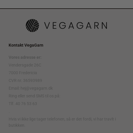
Kontakt VegaGarn
Vores adresse er:
Vendersgade 26C
7000 Fredericia
CVR nr. 36593989
Email: hej@vegagarn.dk
Ring eller send SMS til os på:
Tlf. 40 76 53 63
.
Hvis vi ikke lige tager telefonen, så er det fordi, vi har travlt i
butikken.