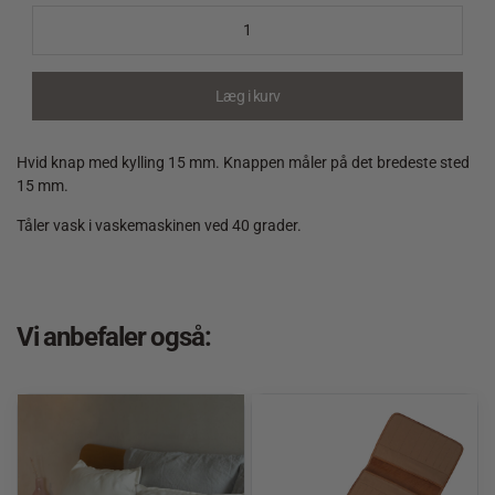
knap
med
kylling
15
Læg i kurv
mm
quantity
Hvid knap med kylling 15 mm. Knappen måler på det bredeste sted
15 mm.
Tåler vask i vaskemaskinen ved 40 grader.
Vi anbefaler også: