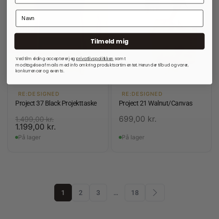
Tilmeld mig
Ved tilmelding accepterer jeg
privatlivspolitkken
samt
modtagelse af mails med info omkring produktsortimentet. Herunder tilbud og varer,
konkurrencer og events.
RE:DESIGNED
RE:DESIGNED
Project 37 Black Projekttaske
Project 21 Walnut/Canvas
699,00
kr.
1.499,00
kr.
1.199,00
kr.
På lager
På lager
1
2
3
…
18