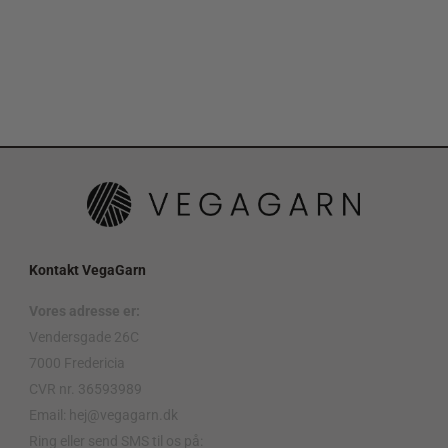
Kontakt VegaGarn
Vores adresse er:
Vendersgade 26C
7000 Fredericia
CVR nr. 36593989
Email: hej@vegagarn.dk
Ring eller send SMS til os på: