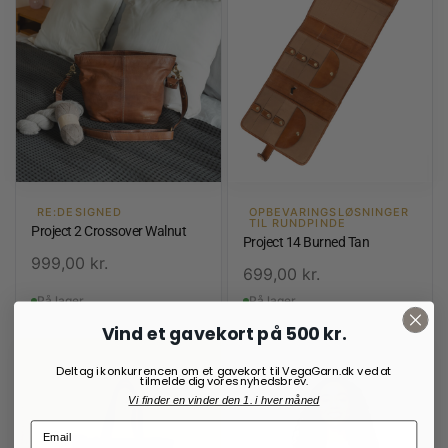
RE:DESIGNED
OPBEVARINGSLØSNINGER
TIL RUNDPINDE
Project 2 Crossover Walnut
Project 14 Burned Tan
999,00
kr.
699,00
kr.
På lager
På lager
Vind et gavekort på 500 kr.
Deltag i konkurrencen om et gavekort til VegaGarn.dk ved at
tilmelde dig vores nyhedsbrev.
Vi finder en vinder den 1. i hver måned