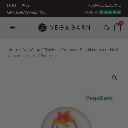
Gå
1-3 DAGES LEVERING
FRAGT FRA 39, -
til
GRATIS FRAGT VED 499,-
indholdet
0
Home
/
GarnShop
/
Tilbehør
/
Knapper
/
Plastikknapper
/ Hvid
knap med kylling 15 mm