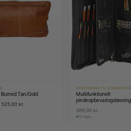
ED
OPBEVARING TIL STRIKKEPIN
3 Burned Tan/Gold
Multifunktionelt
pindeopbevaringsløsning
525,00
kr.
399,00
kr.
På lager