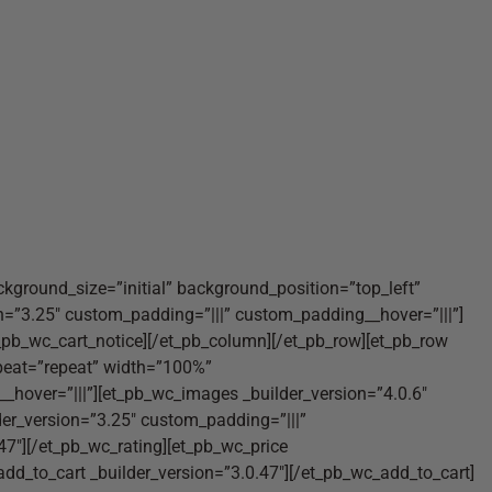
ackground_size=”initial” background_position=”top_left”
n=”3.25″ custom_padding=”|||” custom_padding__hover=”|||”]
_pb_wc_cart_notice][/et_pb_column][/et_pb_row][et_pb_row
epeat=”repeat” width=”100%”
_hover=”|||”][et_pb_wc_images _builder_version=”4.0.6″
r_version=”3.25″ custom_padding=”|||”
.47″][/et_pb_wc_rating][et_pb_wc_price
add_to_cart _builder_version=”3.0.47″][/et_pb_wc_add_to_cart]