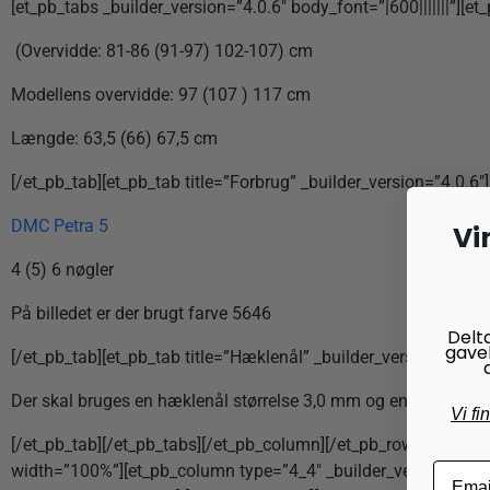
[et_pb_tabs _builder_version=”4.0.6″ body_font=”|600|||||||”][et_
(Overvidde: 81-86 (91-97) 102-107) cm
Modellens overvidde: 97 (107 ) 117 cm
Længde: 63,5 (66) 67,5 cm
[/et_pb_tab][et_pb_tab title=”Forbrug” _builder_version=”4.0.6″]
DMC Petra 5
Vi
4 (5) 6 nøgler
På billedet er der brugt farve 5646
Delt
gave
[/et_pb_tab][et_pb_tab title=”Hæklenål” _builder_version=”4.0.6
Der skal bruges en hæklenål størrelse 3,0 mm og en stramajnå
Vi fi
[/et_pb_tab][/et_pb_tabs][/et_pb_column][/et_pb_row][et_pb_r
width=”100%”][et_pb_column type=”4_4″ _builder_version=”3.25