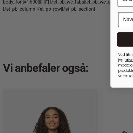
body_font=”|600|||||||”] [/et_pb_wc_tabs][et_pb_wc_upsells _b
[/et_pb_column][/et_pb_row][/et_pb_section]
Ved tilm
jeg
priva
Vi anbefaler også:
modtage
produkts
varer, k