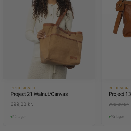
RE:DESIGNED
RE:DESIGN
Project 21 Walnut/Canvas
Project 1
699,00
kr.
700,00
kr.
På lager
På lager