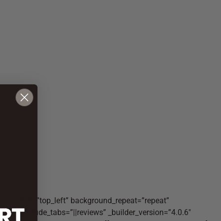
d_position=”top_left” background_repeat=”repeat”
tabs include_tabs=”||reviews” _builder_version=”4.0.6″