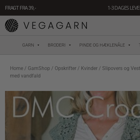
Gå
1-3 DAGES LEV
FRAGT FRA 39, -
til
indholdet
GARN
BRODERI
PINDE OG HÆKLENÅLE
Home
/
GarnShop
/
Opskrifter
/
Kvinder
/
Slipovers og Ves
med vandfald