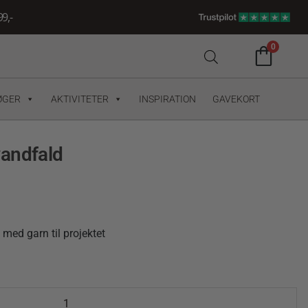
9,-
0
ØGER
AKTIVITETER
INSPIRATION
GAVEKORT
andfald
ed garn til projektet