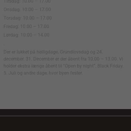
Tirsdag: 10.00 – 17.00
Onsdag: 10.00 – 17.00
Torsdag: 10.00 – 17.00
Fredag: 10.00 – 17.00
Lørdag: 10.00 – 14.00
.
Der er lukket på helligdage, Grundlovsdag og 24.
december. 31. December er der åbent fra 10.00 – 13.00. Vi
holder ekstra længe åbent til “Open by night”, Black Friday,
5. Juli og andre dage, hvor byen fester.