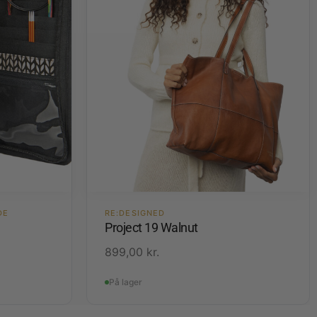
DE
RE:DESIGNED
Project 19 Walnut
899,00
kr.
På lager