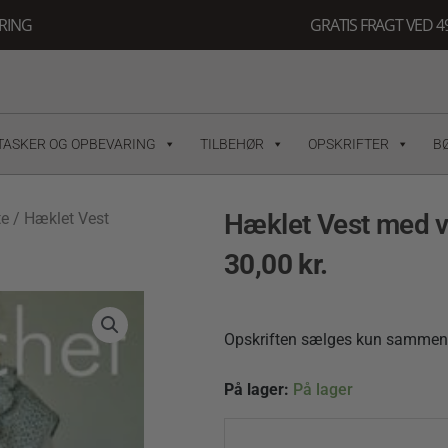
ERING
GRATIS FRAGT VED 49
TASKER OG OPBEVARING
TILBEHØR
OPSKRIFTER
B
Hæklet Vest med v
te
/ Hæklet Vest
30,00
kr.
Opskriften sælges kun sammen m
Hæklet
På lager:
På lager
Vest
med