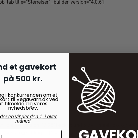
pb_tab title=”Størrelser” _builder_version=”4.0.6″]
nd et gavekort
på 500 kr.
ag i konkurrencen om et
kort til VegaGarn.dk ved
″]
at tilmelde dig vores
nyhedsbrev.
l til endehæftning
nder en vinder den 1. i hver
måned
ow _builder_version=”3.25″ background_size=”initial” backgroun
″ custom_padding=”|||” custom_padding__hover=”|||”][et_pb_wc_