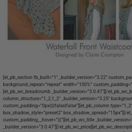
[et_pb_section fb_built=”1″ _builder_version=”3.22″ custom_pa
background_repeat=”repeat” width=”100%” custom_padding=”0px
[et_pb_wc_breadcrumb _builder_version=”3.0.47″][/et_pb_wc_b
column_structure=”1_2,1_2″ _builder_version=”3.25″ backgrou
custom_padding=”0px||||false|false”][et_pb_column type=”1_2″
box_shadow_style=”preset2″ box_shadow_spread=”15px”][/et_
custom_padding__hover=”|||”][et_pb_wc_title _builder_version=”
_builder_version=”3.0.47″][/et_pb_wc_price][et_pb_wc_descript