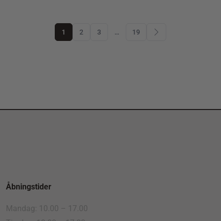
1
2
3
…
19
Åbningstider
Mandag: 10.00 – 17.00