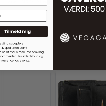
uilder_version=”3.0.47″][/et_pb_wc_upsells][et_pb_wc_related_pro
Tilmeld mig
elding accepterer
tlivspolitkken
samt
lse af mails med info omkring
ortimentet. Herunder tilbud og
onkurrencer og events.