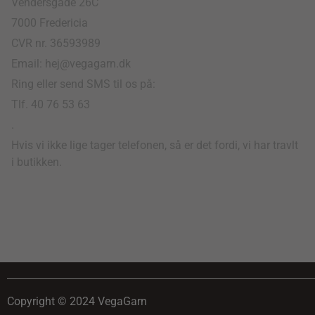
Vendersgade 26C
7000 Fredericia
CVR nr. 36593989
Email: hej@vegagarn.dk
Ring eller send SMS til os på:
Tlf. 40 76 53 63
.
Hvis vi ikke lige tager telefonen, så er det fordi, vi har travlt
i butikken.
Copyright © 2024 VegaGarn