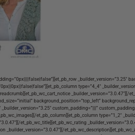
dding=”0px||||false|false”][et_pb_row _builder_version=”3.25″ b
||0px||false|false”][et_pb_column type=”4_4″ _builder_versio
readcrumb][et_pb_wc_cart_notice _builder_version=”3.0.47″][/et
nd_size=”initial” background_position=”top_left” background_r
 _builder_version=”3.25″ custom_padding=”|||” custom_padding_
pb_wc_images][/et_pb_column][et_pb_column type=”1_2″ _builde
3.0.47″][/et_pb_wc_title][et_pb_wc_rating _builder_version=”3.0
ion _builder_version=”3.0.47″][/et_pb_wc_description][et_pb_wc_