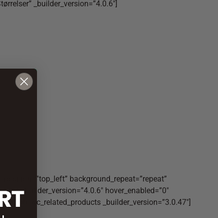
tørrelser” _builder_version=”4.0.6″]
d_position=”top_left” background_repeat=”repeat”
_tabs _builder_version=”4.0.6″ hover_enabled=”0″
ls][et_pb_wc_related_products _builder_version=”3.0.47″]