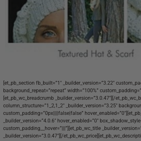
[et_pb_section fb_built=”1″ _builder_version=”3.22″ custom_pa
background_repeat=”repeat” width=”100%” custom_padding=”0px
[et_pb_wc_breadcrumb _builder_version=”3.0.47″][/et_pb_wc_b
column_structure=”1_2,1_2″ _builder_version=”3.25″ backgrou
custom_padding=”0px||||false|false” hover_enabled=”0″][et_p
_builder_version=”4.0.6″ hover_enabled=”0″ box_shadow_style
custom_padding__hover=”|||”][et_pb_wc_title _builder_version=”
_builder_version=”3.0.47″][/et_pb_wc_price][et_pb_wc_descript