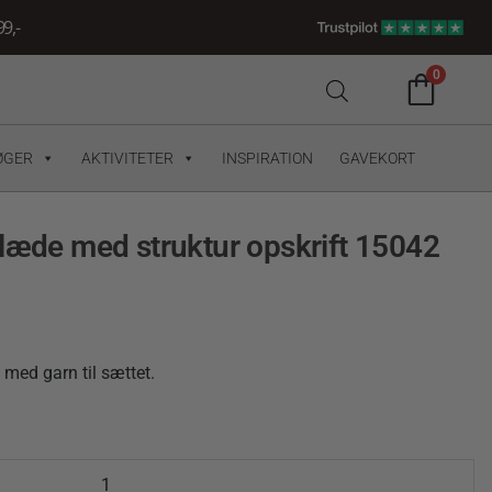
9,-
0
ØGER
AKTIVITETER
INSPIRATION
GAVEKORT
klæde med struktur opskrift 15042
ed garn til sættet.