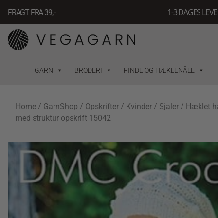
Gå
1-3 DAGES LEV
FRAGT FRA 39, -
til
indholdet
GARN
BRODERI
PINDE OG HÆKLENÅLE
Home
/
GarnShop
/
Opskrifter
/
Kvinder
/
Sjaler
/ Hæklet h
med struktur opskrift 15042