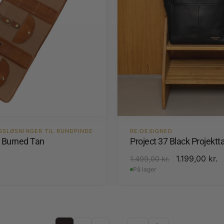
GSLØSNINGER TIL RUNDPINDE
RE:DESIGNED
4 Burned Tan
Project 37 Black Projektt
.
1.199,00
kr.
1.499,00
kr.
På lager