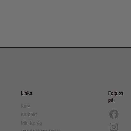
Links
Følg os
på:
Kurv
Kontakt
F
I
Min Konto
a
n