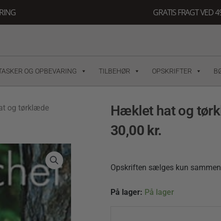
ERING
GRATIS FRAGT VED 49
TASKER OG OPBEVARING
TILBEHØR
OPSKRIFTER
B
Hæklet hat og tør
at og tørklæde
30,00
kr.
Opskriften sælges kun sammen m
Hæklet
På lager:
På lager
hat
og