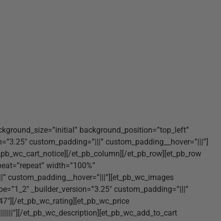
ackground_size=”initial” background_position=”top_left”
n=”3.25″ custom_padding=”|||” custom_padding__hover=”|||”]
_pb_wc_cart_notice][/et_pb_column][/et_pb_row][et_pb_row
epeat=”repeat” width=”100%”
||” custom_padding__hover=”|||”][et_pb_wc_images
e=”1_2″ _builder_version=”3.25″ custom_padding=”|||”
.47″][/et_pb_wc_rating][et_pb_wc_price
|||||”][/et_pb_wc_description][et_pb_wc_add_to_cart