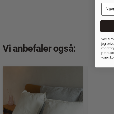
Ved tilm
jeg
priva
Vi anbefaler også:
modtage
produkts
varer, k