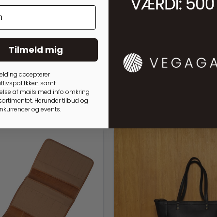
Tilmeld mig
elding accepterer
tlivspolitkken
samt
lse af mails med info omkring
ortimentet. Herunder tilbud og
onkurrencer og events.