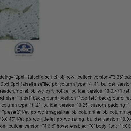
dding=”0px||||false|false”][et_pb_row _builder_version=”3.25″ b
||0px||false|false”][et_pb_column type=”4_4″ _builder_versio
readcrumb][et_pb_wc_cart_notice _builder_version=”3.0.47″][/et
nd_size=”initial” background_position=”top_left” background_r
b_column type=”1_2″ _builder_version=”3.25″ custom_padding=”|
=”preset2″][/et_pb_wc_images][/et_pb_column][et_pb_column typ
3.0.47″][/et_pb_wc_title][et_pb_wc_rating _builder_version=”3.0
ion _builder_version=”4.0.6″ hover_enabled=”0″ body_font=”|600||