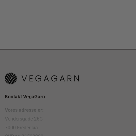
Kontakt VegaGarn
Vores adresse er:
Vendersgade 26C
7000 Fredericia