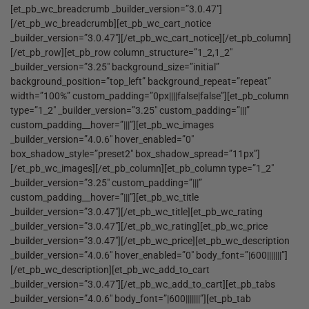
[et_pb_wc_breadcrumb _builder_version=”3.0.47″]
[/et_pb_wc_breadcrumb][et_pb_wc_cart_notice
_builder_version=”3.0.47″][/et_pb_wc_cart_notice][/et_pb_column]
[/et_pb_row][et_pb_row column_structure=”1_2,1_2″
_builder_version=”3.25″ background_size=”initial”
background_position=”top_left” background_repeat=”repeat”
width=”100%” custom_padding=”0px||||false|false”][et_pb_column
type=”1_2″ _builder_version=”3.25″ custom_padding=”|||”
custom_padding__hover=”|||”][et_pb_wc_images
_builder_version=”4.0.6″ hover_enabled=”0″
box_shadow_style=”preset2″ box_shadow_spread=”11px”]
[/et_pb_wc_images][/et_pb_column][et_pb_column type=”1_2″
_builder_version=”3.25″ custom_padding=”|||”
custom_padding__hover=”|||”][et_pb_wc_title
_builder_version=”3.0.47″][/et_pb_wc_title][et_pb_wc_rating
_builder_version=”3.0.47″][/et_pb_wc_rating][et_pb_wc_price
_builder_version=”3.0.47″][/et_pb_wc_price][et_pb_wc_description
_builder_version=”4.0.6″ hover_enabled=”0″ body_font=”|600|||||||”]
[/et_pb_wc_description][et_pb_wc_add_to_cart
_builder_version=”3.0.47″][/et_pb_wc_add_to_cart][et_pb_tabs
_builder_version=”4.0.6″ body_font=”|600|||||||”][et_pb_tab