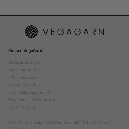
Kontakt VegaGarn
Vores adresse er:
Vendersgade 26C
7000 Fredericia
CVR nr. 36593989
Email: hej@vegagarn.dk
Ring eller send SMS til os på:
Tlf. 40 76 53 63
.
Hvis vi ikke lige tager telefonen, så er det fordi, vi har travlt i
butikken.