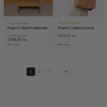
RE:DESIGNED
RE:DESIGNED
Project 37 Black Projekttaske
Project 21 Walnut/Canvas
699,00
kr.
1.499,00
kr.
1.199,00
kr.
På lager
På lager
1
2
3
…
18