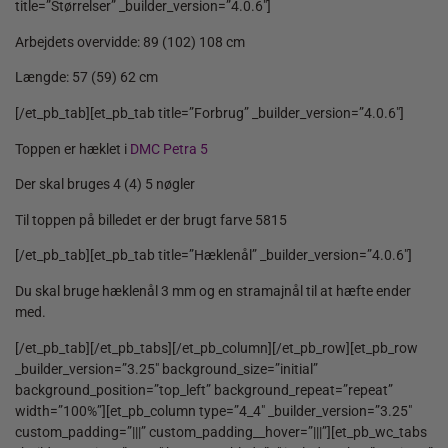
title=”Størrelser” _builder_version=”4.0.6″]
Arbejdets overvidde: 89 (102) 108 cm
Længde: 57 (59) 62 cm
[/et_pb_tab][et_pb_tab title=”Forbrug” _builder_version=”4.0.6″]
Toppen er hæklet i
DMC Petra 5
Der skal bruges 4 (4) 5 nøgler
Til toppen på billedet er der brugt farve 5815
[/et_pb_tab][et_pb_tab title=”Hæklenål” _builder_version=”4.0.6″]
Du skal bruge hæklenål 3 mm og en stramajnål til at hæfte ender
med.
[/et_pb_tab][/et_pb_tabs][/et_pb_column][/et_pb_row][et_pb_row
_builder_version=”3.25″ background_size=”initial”
background_position=”top_left” background_repeat=”repeat”
width=”100%”][et_pb_column type=”4_4″ _builder_version=”3.25″
custom_padding=”|||” custom_padding__hover=”|||”][et_pb_wc_tabs