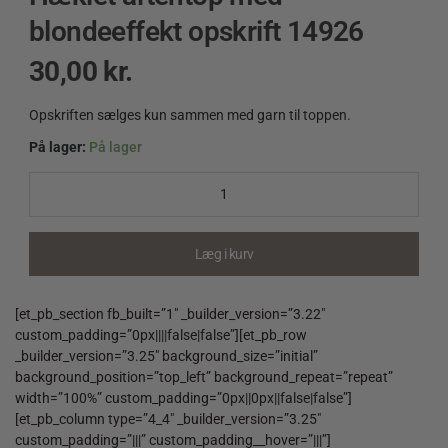
blondeeffekt opskrift 14926
30,00
kr.
Opskriften sælges kun sammen med garn til toppen.
På lager:
På lager
Hæklet
aftentop
med
blondeeffekt
opskrift
Læg i kurv
14926
quantity
[et_pb_section fb_built=”1″ _builder_version=”3.22″
custom_padding=”0px||||false|false”][et_pb_row
_builder_version=”3.25″ background_size=”initial”
background_position=”top_left” background_repeat=”repeat”
width=”100%” custom_padding=”0px||0px||false|false”]
[et_pb_column type=”4_4″ _builder_version=”3.25″
custom_padding=”|||” custom_padding__hover=”|||”]