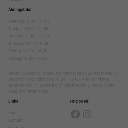
Åbningstider
Mandag: 10.00 – 17.00
Tirsdag: 10.00 – 17.00
Onsdag: 10.00 – 17.00
Torsdag: 10.00 – 17.00
Fredag: 10.00 – 17.00
Lørdag: 10.00 – 14.00
.
Der er lukket på helligdage, Grundlovsdag og 24. december. 31.
December er der åbent fra 10.00 – 13.00. Vi holder ekstra
længe åbent til “Open by night”, Black Friday, 5. Juli og andre
dage, hvor byen fester.
Links
Følg os på:
Kurv
F
I
Kontakt
Min Konto