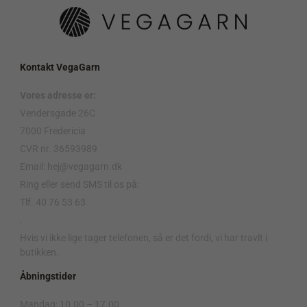
Kontakt VegaGarn
Vores adresse er:
Vendersgade 26C
7000 Fredericia
CVR nr. 36593989
Email: hej@vegagarn.dk
Ring eller send SMS til os på:
Tlf. 40 76 53 63
.
Hvis vi ikke lige tager telefonen, så er det fordi, vi har travlt i
butikken.
Åbningstider
Mandag: 10.00 – 17.00