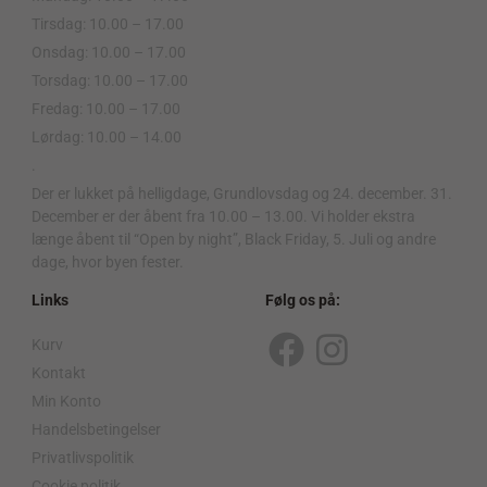
Tirsdag: 10.00 – 17.00
Onsdag: 10.00 – 17.00
Torsdag: 10.00 – 17.00
Fredag: 10.00 – 17.00
Lørdag: 10.00 – 14.00
.
Der er lukket på helligdage, Grundlovsdag og 24. december. 31.
December er der åbent fra 10.00 – 13.00. Vi holder ekstra
længe åbent til “Open by night”, Black Friday, 5. Juli og andre
dage, hvor byen fester.
Links
Følg os på:
Kurv
F
I
Kontakt
a
n
Min Konto
c
s
Handelsbetingelser
Privatlivspolitik
e
t
Cookie politik