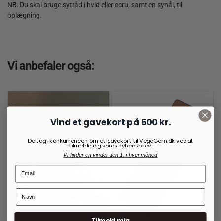
NB: Du skal bruge sytråd i hvid eller ecru, samt en synål, til
oplægning.
Vi anbefaler også:
Vind et gavekort på 500 kr.
Deltag i konkurrencen om et gavekort til VegaGarn.dk ved at
tilmelde dig vores nyhedsbrev.
Vi finder en vinder den 1. i hver måned
Tilmeld mig