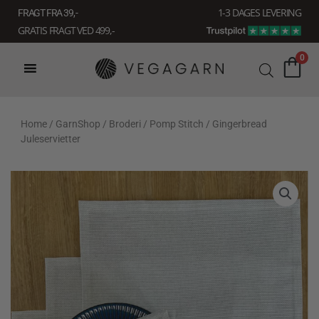
Gå
1-3 DAGES LEVERING
FRAGT FRA 39, -
til
GRATIS FRAGT VED 499,-
indholdet
0
Home
/
GarnShop
/
Broderi
/
Pomp Stitch
/ Gingerbread
Juleservietter