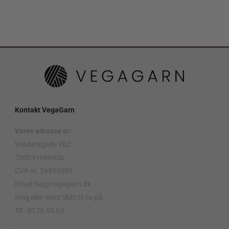
Kontakt VegaGarn
Vores adresse er:
Vendersgade 26C
7000 Fredericia
CVR nr. 36593989
Email: hej@vegagarn.dk
Ring eller send SMS til os på:
Tlf. 40 76 53 63
.