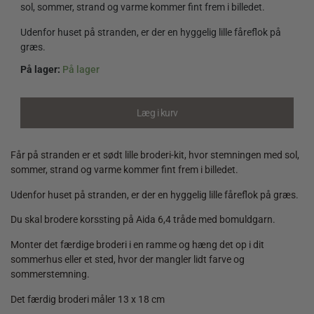
sol, sommer, strand og varme kommer fint frem i billedet.
Udenfor huset på stranden, er der en hyggelig lille fåreflok på
græs.
På lager:
På lager
Får
på
stranden
Læg i kurv
quantity
Får på stranden er et sødt lille broderi-kit, hvor stemningen med sol,
sommer, strand og varme kommer fint frem i billedet.
Udenfor huset på stranden, er der en hyggelig lille fåreflok på græs.
Du skal brodere korssting på Aida 6,4 tråde med bomuldgarn.
Monter det færdige broderi i en ramme og hæng det op i dit
sommerhus eller et sted, hvor der mangler lidt farve og
sommerstemning.
Det færdig broderi måler 13 x 18 cm