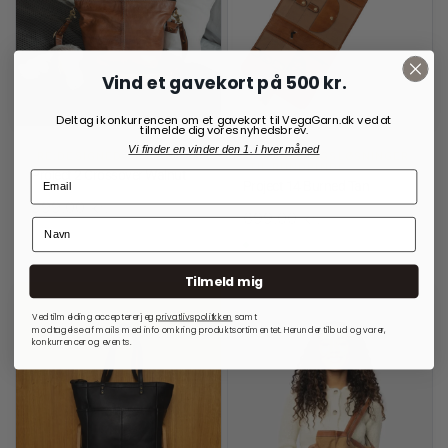
Vind et gavekort på 500 kr.
Deltag i konkurrencen om et gavekort til VegaGarn.dk ved at
tilmelde dig vores nyhedsbrev.
Vi finder en vinder den 1. i hver måned
RE:DESIGNED
OPBEVARINGSLØSNINGER
TIL RUNDPINDE
Project 2 Crossover Walnut
Project 14 Burned Tan
999,00
kr.
699,00
kr.
På lager
På lager
Tilmeld mig
Ved tilmelding accepterer jeg
privatlivspolitkken
samt
modtagelse af mails med info omkring produktsortimentet. Herunder tilbud og varer,
konkurrencer og events.