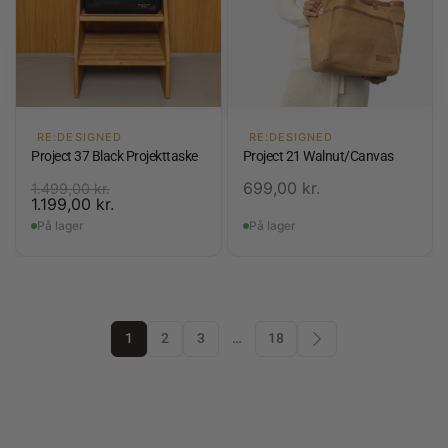
RE:DESIGNED
RE:DESIGNED
Project 37 Black Projekttaske
Project 21 Walnut/Canvas
699,00
kr.
1.499,00
kr.
1.199,00
kr.
På lager
På lager
1
2
3
…
18