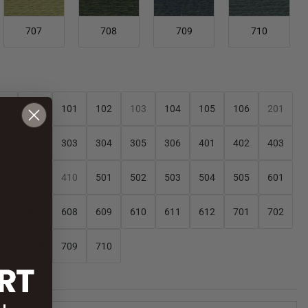
707
708
709
710
05
006
101
102
103
104
105
106
201
01
302
303
304
305
306
401
402
403
08
409
410
501
502
503
504
505
601
06
607
608
609
610
611
612
701
702
07
708
709
710