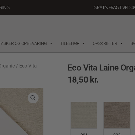
ERING
GRATIS FRAGT VED 49
TASKER OG OPBEVARING
TILBEHØR
OPSKRIFTER
B
Eco Vita Laine Org
Organic
/ Eco Vita
18,50
kr.