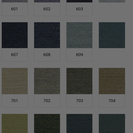
601
602
603
607
608
609
701
702
703
704