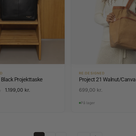
ED
RE:DESIGNED
 Black Projekttaske
Project 21 Walnut/Canva
1.199,00
kr.
699,00
kr.
.
På lager