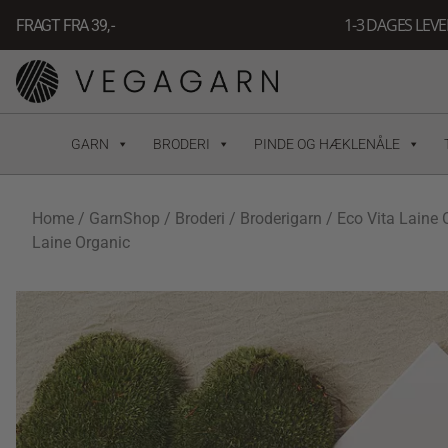
Gå
1-3 DAGES LEV
FRAGT FRA 39, -
til
indholdet
GARN
BRODERI
PINDE OG HÆKLENÅLE
Home
/
GarnShop
/
Broderi
/
Broderigarn
/
Eco Vita Laine 
Laine Organic