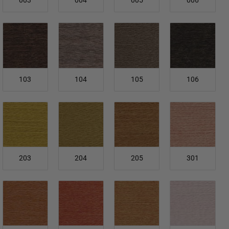
003
004
005
006
103
104
105
106
203
204
205
301