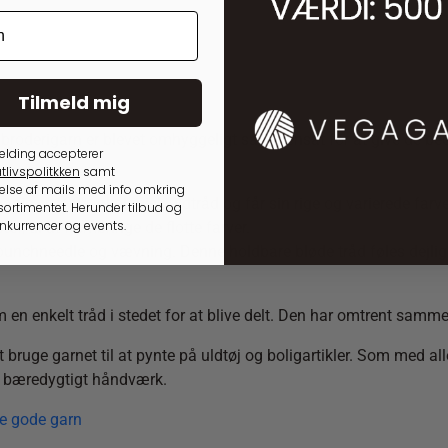
Tilmeld mig
 broderigarn er blevet omhyggeligt sammensat for at give de bedst
elding accepterer
tlivspolitkken
samt
lse af mails med info omkring
ganic er 100% økologisk uldtråd og får sin rige og varierede farv
ortimentet. Herunder tilbud og
onkurrencer og events.
, til at frembringe de flotte farver.
g, punchneedle og vævning. Denne holdbare bløde tråd føles dejli
en enkelt tråd i stedet for at blive delt. Den har omtrent samme
 bruge garnet til at pynte på uldtøj og boligartikler. Som med alle
il bæredygtigt håndværk.
te gode garn