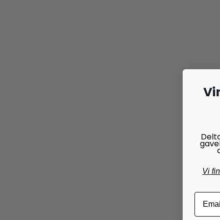
Vi
Delt
gave
Vi fi