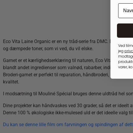
Eco Vita Laine Organic er en ny tråd-serie fra DMC. Dette gode
Ved tilm
og dæmpede toner, som vi ved, du vil elske.
jeg
priva
modtage
Garnet er et kærlighedserklæring til naturen, Eco Vita Laine Or
produkts
varer, k
blandt andet ingredienser som valnød, rabarber, indigo og enebær
Broderi-garnet er perfekt til reparation, håndbroderi, korsstin
kvalitet.
I modsætning til Mouliné Spécial bruges denne uldtråd hel som 
Dine projekter kan håndvaskes ved 30 grader, så det er ideelt at
Denne 100 % økologiske ikke-mulesed uld er det ideelle valg t
Du kan se denne lille film om farvningen og spindingen af det