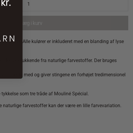
Læg i kurv
e farver. Alle kulører er inkluderet med en blanding af lyse
epalet, udelukkende fra naturlige farvestoffer. Der bruges
g, at arbejde med og giver stingene en forhøjet tredimensionel
 tykkelse som tre tråde af Mouliné Spécial.
 naturlige farvestoffer kan der være en lille farvevariation.