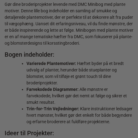
Gør dine broderiprojekter levende med DMC Minibog med plante
motiver. Denne lille bog indeholder en samling af smukke og
detaljerede plantemotiver, der er perfekte til at dekorere alt fra puder
til vægophæng. Uanset dit erfaringsniveau, vil du finde mønstre, der
er både inspirerende og lette at følge. Minibogen med plante motiver
er en af mange tematiske hæfter fra DMC, som fokuserer på plante-
og blomsterdesigns til korsstingbroderi.
Bogen indeholder:
Varierede Plantemotiver:
Hæftet byder på et bredt
udvalg af planter, herunder både stueplanter og
blomster, som vil tilføje et grønt touch til dine
broderiprojekter.
Farvekodede Diagrammer:
Alle mønstre er
farvekodede, hvilket gør det nemt at følge og sikrer et
smukt resultat.
Trin-for-Trin Vejledninger:
Klare instruktioner ledsager
hvert mønster, hvilket gør det enkelt for både begyndere
og erfarne broderere at fuldføre projekterne.
Ideer til Projekter: