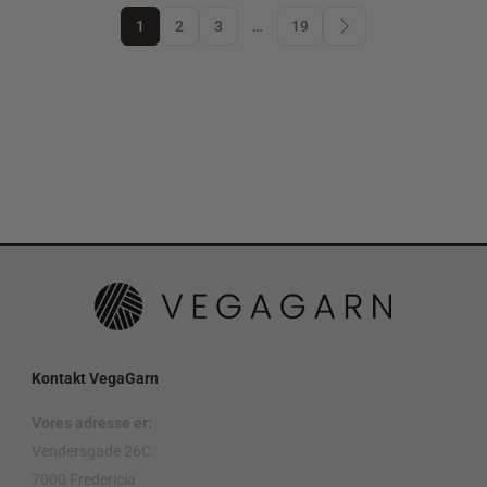
1
2
3
…
19
Kontakt VegaGarn
Vores adresse er:
Vendersgade 26C
7000 Fredericia