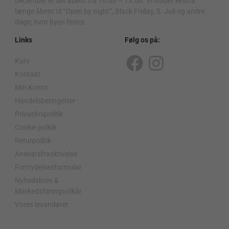
December er der åbent fra 10.00 – 13.00. Vi holder ekstra
længe åbent til “Open by night”, Black Friday, 5. Juli og andre
dage, hvor byen fester.
Links
Følg os på:
Kurv
F
I
Kontakt
a
n
Min Konto
c
s
Handelsbetingelser
Privatlivspolitik
e
t
Cookie politik
b
a
Returpolitik
o
g
Ansvarsfraskrivelse
o
r
Fortrydelsesformular
Nyhedsbrev &
k
a
Markedsføringsvilkår
m
Vores levandører