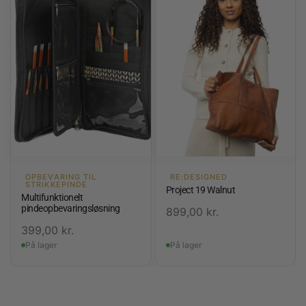
OPBEVARING TIL
RE:DESIGNED
STRIKKEPINDE
Project 19 Walnut
Multifunktionelt
pindeopbevaringsløsning
899,00
kr.
399,00
kr.
På lager
På lager