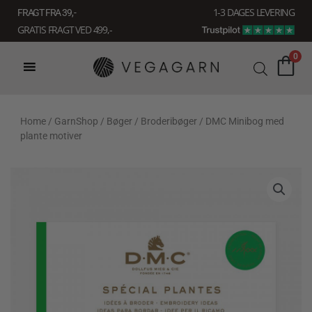
Gå
1-3 DAGES LEVERING
FRAGT FRA 39, -
til
GRATIS FRAGT VED 499,-
indholdet
0
Home
/
GarnShop
/
Bøger
/
Broderibøger
/ DMC Minibog med
plante motiver