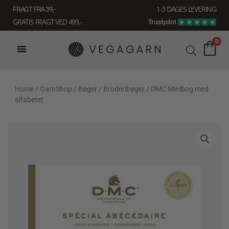
Gå
1-3 DAGES LEVERING
FRAGT FRA 39, -
til
GRATIS FRAGT VED 499,-
indholdet
0
Home
/
GarnShop
/
Bøger
/
Broderibøger
/ DMC Minibog med
alfabetet