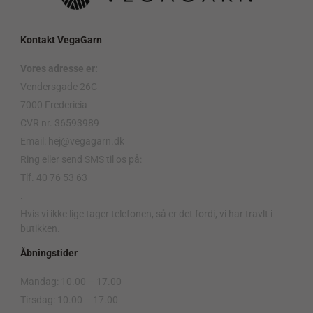
Kontakt VegaGarn
Vores adresse er:
Vendersgade 26C
7000 Fredericia
CVR nr. 36593989
Email: hej@vegagarn.dk
Ring eller send SMS til os på:
Tlf. 40 76 53 63
.
Hvis vi ikke lige tager telefonen, så er det fordi, vi har travlt i
butikken.
Åbningstider
Mandag: 10.00 – 17.00
Tirsdag: 10.00 – 17.00