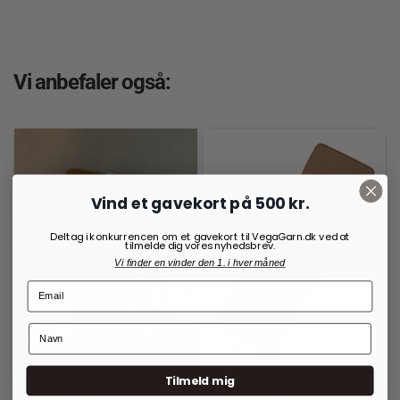
Vi anbefaler også:
Vind et gavekort på 500 kr.
Deltag i konkurrencen om et gavekort til VegaGarn.dk ved at
tilmelde dig vores nyhedsbrev.
Vi finder en vinder den 1. i hver måned
Tilmeld mig
RE:DESIGNED
OPBEVARINGSLØSNINGER