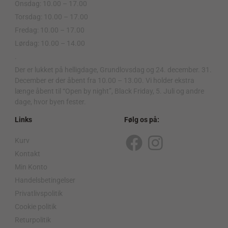
Onsdag: 10.00 – 17.00
Torsdag: 10.00 – 17.00
Fredag: 10.00 – 17.00
Lørdag: 10.00 – 14.00
.
Der er lukket på helligdage, Grundlovsdag og 24. december. 31.
December er der åbent fra 10.00 – 13.00. Vi holder ekstra
længe åbent til “Open by night”, Black Friday, 5. Juli og andre
dage, hvor byen fester.
Links
Følg os på:
Kurv
F
I
Kontakt
a
n
Min Konto
c
s
Handelsbetingelser
Privatlivspolitik
e
t
Cookie politik
b
a
Returpolitik