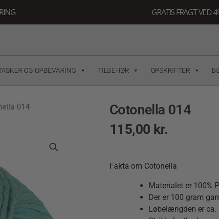
ERING
GRATIS FRAGT VED 49
TASKER OG OPBEVARING
TILBEHØR
OPSKRIFTER
B
Cotonella 014
nella 014
115,00
kr.
Fakta om Cotonella
Materialet er 100%
Der er 100 gram garn
Løbelængden er ca. 