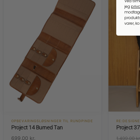
Ved tilm
jeg
priva
modtage
produkts
varer, k
OPBEVARINGSLØSNINGER TIL RUNDPINDE
RE:DESIGN
Project 14 Burned Tan
Project 37
699,00
kr.
1.499,00
kr