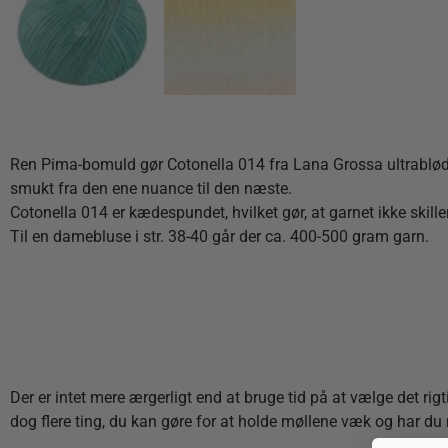
Ren Pima-bomuld gør Cotonella 014 fra Lana Grossa ultrablød og 
smukt fra den ene nuance til den næste.
Cotonella 014 er kædespundet, hvilket gør, at garnet ikke skiller
Til en damebluse i str. 38-40 går der ca. 400-500 gram garn.
Der er intet mere ærgerligt end at bruge tid på at vælge det ri
dog flere ting, du kan gøre for at holde møllene væk og har du