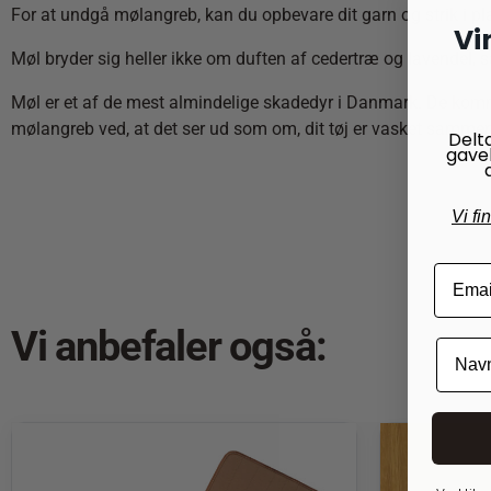
For at undgå mølangreb, kan du opbevare dit garn og strik i p
Vi
Møl bryder sig heller ikke om duften af cedertræ og lavendel, 
Møl er et af de mest almindelige skadedyr i Danmark. De kommer
mølangreb ved, at det ser ud som om, dit tøj er vasket sammen m
Delt
gave
Vi fi
Vi anbefaler også: