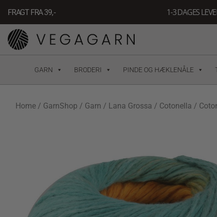
Gå
1-3 DAGES LEV
FRAGT FRA 39, -
til
indholdet
GARN
BRODERI
PINDE OG HÆKLENÅLE
Home
/
GarnShop
/
Garn
/
Lana Grossa
/
Cotonella
/ Coto