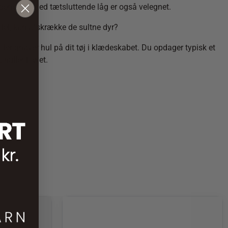
kbeholder med tætsluttende låg er også velegnet.
del, kan afskrække de sultne dyr?
der gnaver hul på dit tøj i klædeskabet. Du opdager typisk et
uller i tøjet.