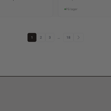
På lager
1
2
3
…
18