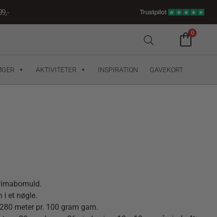
9,-
0
ØGER
AKTIVITETER
INSPIRATION
GAVEKORT
 Pimabomuld.
 i et nøgle.
280 meter pr. 100 gram garn.