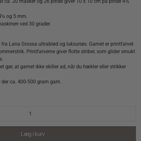
at ca. 20 masker og 26 pinde giver 10 x 10 cm på pinde 4½
e 4½ og 5 mm.
askinen ved 30 grader.
ra Lana Grossa ultrablød og luksuriøs. Garnet er printfarvet
ommerstrik. Printfarverne giver flotte striber, som glider smukt
e.
 gør, at garnet ikke skiller ad, når du hækler eller strikker
r der ca. 400-500 gram garn.
Læg i kurv