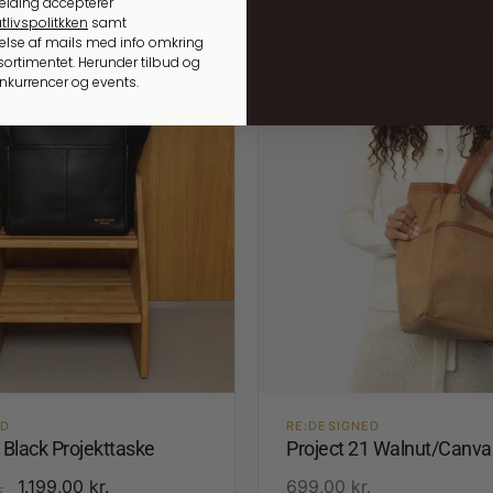
elding accepterer
tlivspolitkken
samt
lse af mails med info omkring
ortimentet. Herunder tilbud og
onkurrencer og events.
ED
RE:DESIGNED
 Black Projekttaske
Project 21 Walnut/Canva
1.199,00
kr.
699,00
kr.
.