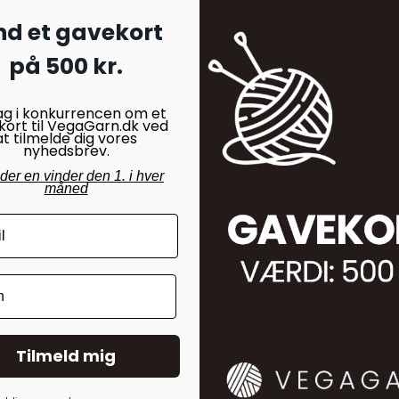
lastikposer eller tætvævede bomuldsposer. En spand eller plasti
nd et gavekort
så måske et par cedertræskugler og et par poser med tørret laven
på 500 kr.
 som oftest ind i vores huse om foråret og det er deres larver, 
ed søm, skruer eller noget andet skarpt, der har lavet bittesmå h
ag i konkurrencen om et
kort til VegaGarn.dk ved
at tilmelde dig vores
nyhedsbrev.
nder en vinder den 1. i hver
måned
Tilmeld mig