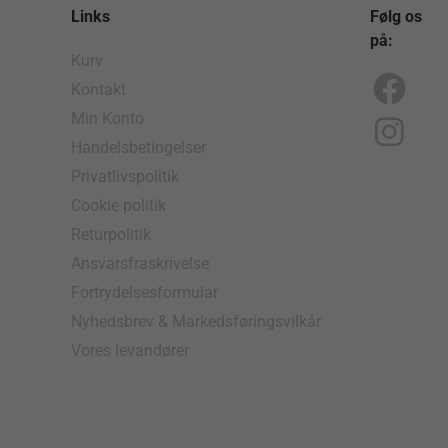
Links
Følg os
på:
Kurv
Kontakt
F
I
Min Konto
a
n
Handelsbetingelser
c
s
Privatlivspolitik
e
t
Cookie politik
b
a
Returpolitik
o
g
Ansvarsfraskrivelse
Fortrydelsesformular
o
r
Nyhedsbrev & Markedsføringsvilkår
k
a
Vores levandører
m