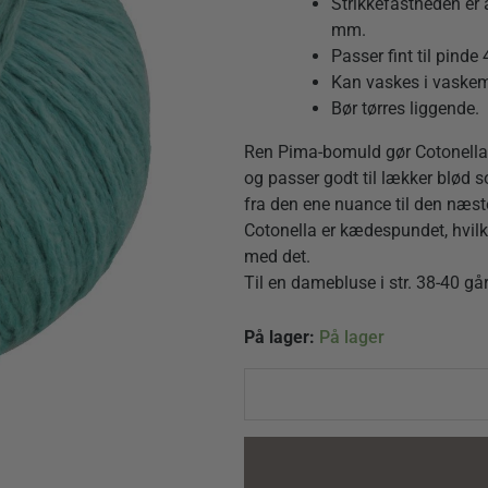
Strikkefastheden er 
mm.
Passer fint til pind
Kan vaskes i vaskem
Bør tørres liggende.
Ren Pima-bomuld gør Cotonella f
og passer godt til lækker blød s
fra den ene nuance til den næst
Cotonella er kædespundet, hvilket
med det.
Til en damebluse i str. 38-40 gå
Cotonella
På lager:
På lager
014
quantity