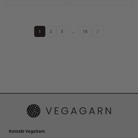
1
2
3
…
18
Kontakt VegaGarn