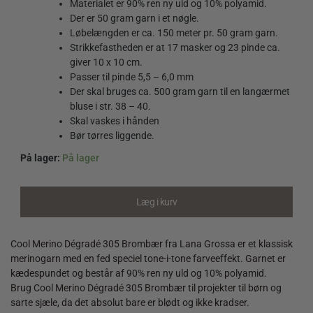
Materialet er 90% ren ny uld og 10% polyamid.
Der er 50 gram garn i et nøgle.
Løbelængden er ca. 150 meter pr. 50 gram garn.
Strikkefastheden er at 17 masker og 23 pinde ca.
giver 10 x 10 cm.
Passer til pinde 5,5 – 6,0 mm
Der skal bruges ca. 500 gram garn til en langærmet
bluse i str. 38 – 40.
Skal vaskes i hånden
Bør tørres liggende.
På lager:
På lager
Cool
Merino
Dégradé
Læg i kurv
305
Brombær
quantity
Cool Merino Dégradé 305 Brombær fra Lana Grossa er et klassisk
merinogarn med en fed speciel tone-i-tone farveeffekt. Garnet er
kædespundet og består af 90% ren ny uld og 10% polyamid.
Brug Cool Merino Dégradé 305 Brombær til projekter til børn og
sarte sjæle, da det absolut bare er blødt og ikke kradser.