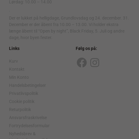
Lørdag: 10.00 – 14.00
.
Der er lukket på helligdage, Grundlovsdag og 24. december. 31.
December er der åbent fra 10.00 – 13.00. Vi holder ekstra
længe åbent til “Open by night”, Black Friday, 5. Juli og andre
dage, hvor byen fester.
Links
Følg os på:
Kurv
F
I
Kontakt
a
n
Min Konto
c
s
Handelsbetingelser
Privatlivspolitik
e
t
Cookie politik
b
a
Returpolitik
o
g
Ansvarsfraskrivelse
o
r
Fortrydelsesformular
Nyhedsbrev &