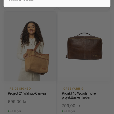
På lager
På lager
RE:DESIGNED
OPBEVARING
Project 21 Walnut/Canvas
Projekt 10 Woodsmoke
projekttaske i læder
699,00
kr.
799,00
kr.
På lager
På lager