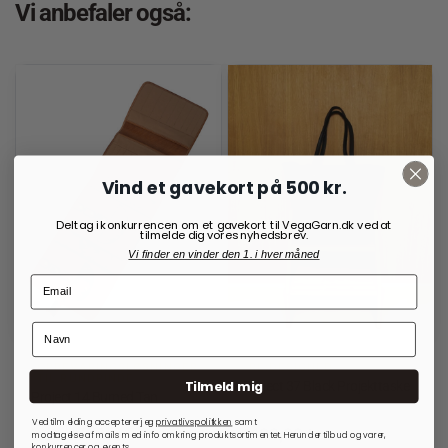
Vi anbefaler også:
Vind et gavekort på 500 kr.
Deltag i konkurrencen om et gavekort til VegaGarn.dk ved at
tilmelde dig vores nyhedsbrev.
Vi finder en vinder den 1. i hver måned
OPBEVARINGSLØSNINGER
RE:DESIGNED
TIL RUNDPINDE
Tilmeld mig
Project 37 Black Projekttaske
Project 14 Burned Tan
1.499,00
kr.
Ved tilmelding accepterer jeg
privatlivspolitkken
samt
699,00
kr.
1.199,00
kr.
modtagelse af mails med info omkring produktsortimentet. Herunder tilbud og varer,
konkurrencer og events.