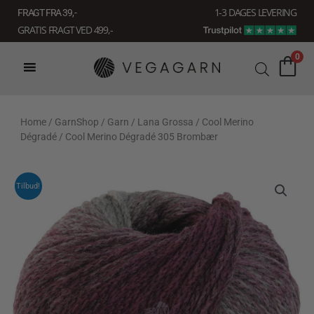
Gå
1-3 DAGES LEVERING
FRAGT FRA 39, -
til
GRATIS FRAGT VED 499,-
indholdet
0
Home
/
GarnShop
/
Garn
/
Lana Grossa
/
Cool Merino
Dégradé
/ Cool Merino Dégradé 305 Brombær
Tilbud!