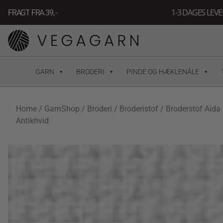
Gå
1-3 DAGES LEV
FRAGT FRA 39, -
til
indholdet
GARN
BRODERI
PINDE OG HÆKLENÅLE
Home
/
GarnShop
/
Broderi
/
Broderistof
/ Broderstof Aida 
Antikhvid