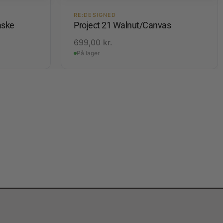
RE:DESIGNED
aske
Project 21 Walnut/Canvas
699,00
kr.
På lager