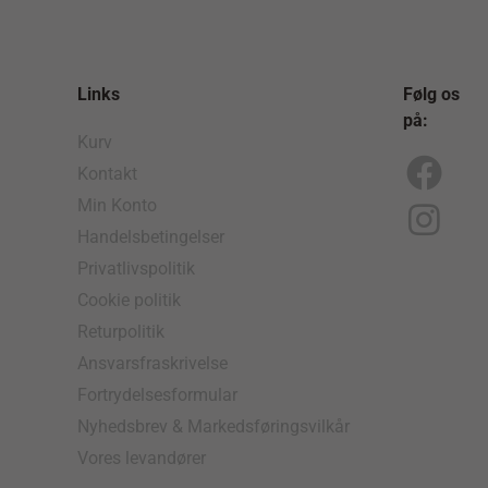
Links
Følg os
på:
Kurv
Kontakt
F
I
Min Konto
a
n
Handelsbetingelser
c
s
Privatlivspolitik
e
t
Cookie politik
b
a
Returpolitik
o
g
Ansvarsfraskrivelse
Fortrydelsesformular
o
r
Nyhedsbrev & Markedsføringsvilkår
k
a
Vores levandører
m