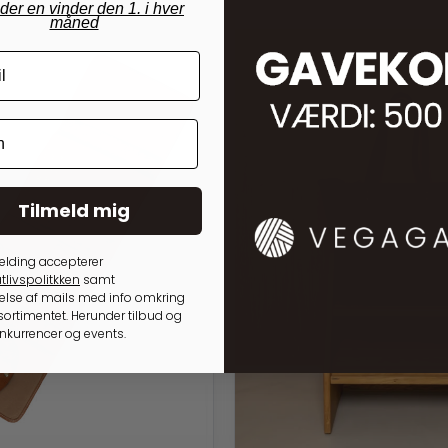
nder en vinder den 1. i hver
måned
Tilmeld mig
elding accepterer
tlivspolitkken
samt
lse af mails med info omkring
ortimentet. Herunder tilbud og
onkurrencer og events.