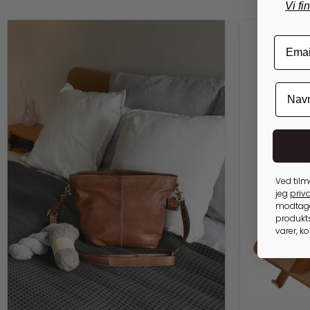
Vi fi
Ved tilm
jeg
priva
modtage
produkts
varer, k