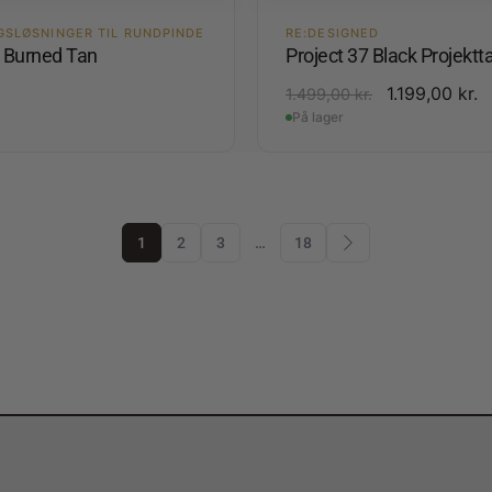
GSLØSNINGER TIL RUNDPINDE
RE:DESIGNED
4 Burned Tan
Project 37 Black Projektt
.
1.199,00
kr.
1.499,00
kr.
På lager
1
2
3
…
18