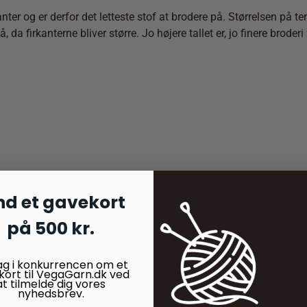
ter og er derfor det letteste stof at brodere på. Størrelsen på ter
å, da firkanterne bliver større. Jo højere tallet er, jo finere broder
nd et gavekort
på 500 kr.
ag i konkurrencen om et
kort til VegaGarn.dk ved
at tilmelde dig vores
nyhedsbrev.