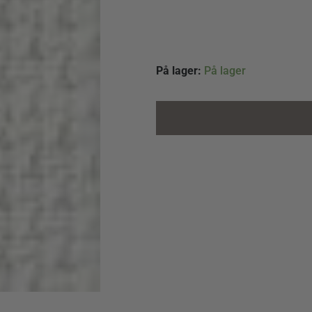
Broderstof
På lager:
På lager
Aida
4,4
tr/cm
Antikhvid
quantity