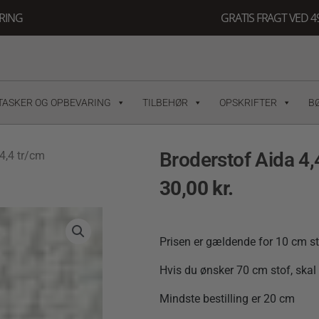
ERING
GRATIS FRAGT VED 49
TASKER OG OPBEVARING
TILBEHØR
OPSKRIFTER
B
Broderstof Aida 4,
4,4 tr/cm
30,00
kr.
Prisen er gældende for 10 cm st
Hvis du ønsker 70 cm stof, skal d
Mindste bestilling er 20 cm