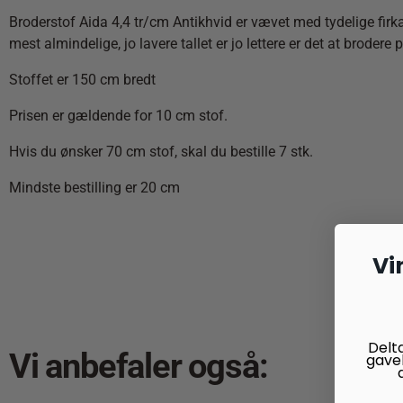
Broderstof Aida 4,4 tr/cm Antikhvid er vævet med tydelige firkan
mest almindelige, jo lavere tallet er jo lettere er det at brodere p
Stoffet er 150 cm bredt
Prisen er gældende for 10 cm stof.
Hvis du ønsker 70 cm stof, skal du bestille 7 stk.
Mindste bestilling er 20 cm
Vi
Delt
Vi anbefaler også:
gave