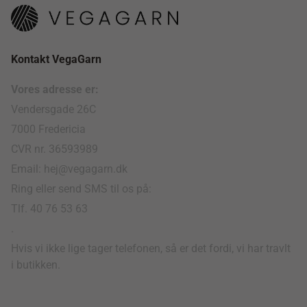
Kontakt VegaGarn
Vores adresse er:
Vendersgade 26C
7000 Fredericia
CVR nr. 36593989
Email: hej@vegagarn.dk
Ring eller send SMS til os på:
Tlf. 40 76 53 63
.
Hvis vi ikke lige tager telefonen, så er det fordi, vi har travlt
i butikken.