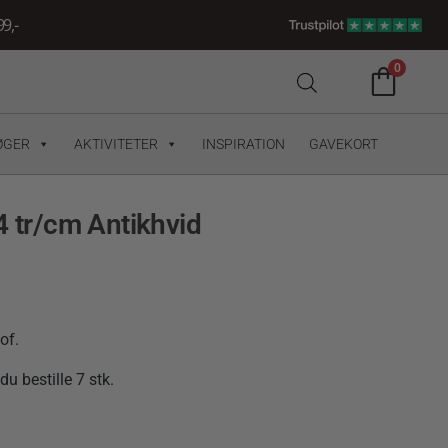
9,-
0
ØGER
AKTIVITETER
INSPIRATION
GAVEKORT
4 tr/cm Antikhvid
of.
u bestille 7 stk.