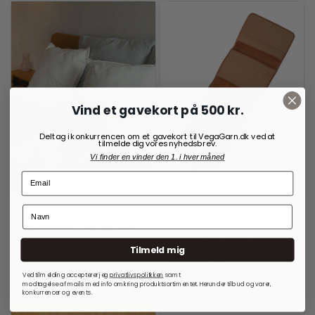
Vind et gavekort på 500 kr.
Deltag i konkurrencen om et gavekort til VegaGarn.dk ved at
tilmelde dig vores nyhedsbrev.
Vi finder en vinder den 1. i hver måned
RE:DESIGNED
OPBEVARINGSLØSNINGER
TIL RUNDPINDE
Project 2 Crossover Walnut
Project 14 Burned Tan
999,00
kr.
Tilmeld mig
699,00
kr.
Ved tilmelding accepterer jeg
privatlivspolitkken
samt
På lager
På lager
modtagelse af mails med info omkring produktsortimentet. Herunder tilbud og varer,
konkurrencer og events.