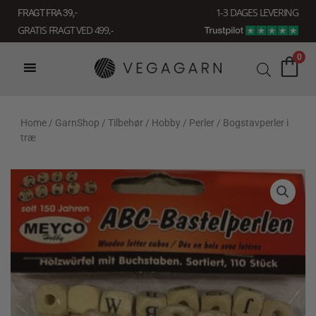
Gå
1-3 DAGES LEVERING
FRAGT FRA 39, -
til
GRATIS FRAGT VED 499,-
indholdet
0
Home
/
GarnShop
/
Tilbehør
/
Hobby
/
Perler
/ Bogstavperler i
træ