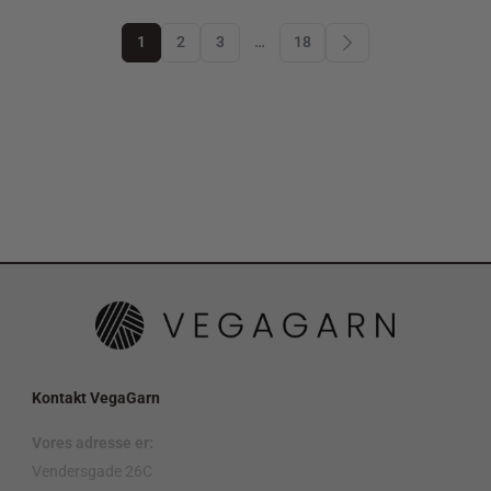
1
2
3
…
18
Kontakt VegaGarn
Vores adresse er:
Vendersgade 26C