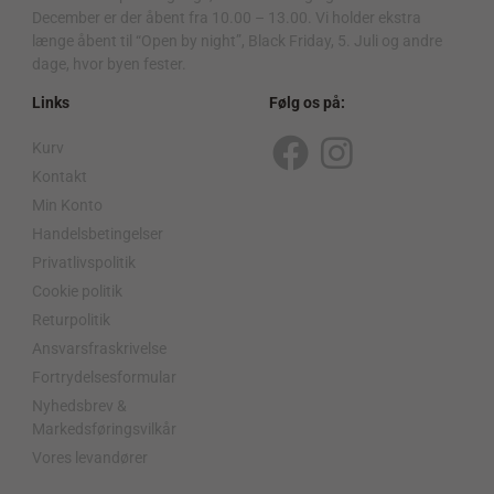
December er der åbent fra 10.00 – 13.00. Vi holder ekstra
længe åbent til “Open by night”, Black Friday, 5. Juli og andre
dage, hvor byen fester.
Links
Følg os på:
Kurv
F
I
Kontakt
a
n
Min Konto
c
s
Handelsbetingelser
Privatlivspolitik
e
t
Cookie politik
b
a
Returpolitik
o
g
Ansvarsfraskrivelse
o
r
Fortrydelsesformular
Nyhedsbrev &
k
a
Markedsføringsvilkår
m
Vores levandører