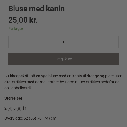
Bluse med kanin
25,00
kr.
På lager
Bluse
med
kanin
quantity
Læg i kurv
Strikkeopskrift på en sød bluse med en kanin til drenge og piger. Der
skal strikkes med garnet Esther by Permin. Der strikkes nedefra og
op i gobelinstrik.
Størrelser
2 (4) 6 (8) år
Overvidde: 62 (66) 70 (74) cm