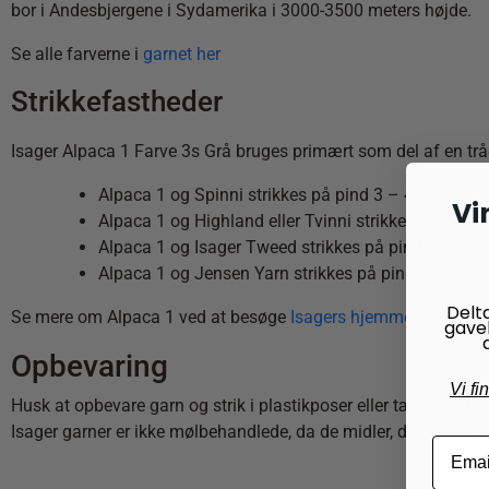
bor i Andesbjergene i Sydamerika i 3000-3500 meters højde.
Se alle farverne i
garnet her
Strikkefastheder
Isager Alpaca 1 Farve 3s Grå bruges primært som del af en tråd
Alpaca 1 og Spinni strikkes på pind 3 – 4
Vi
Alpaca 1 og Highland eller Tvinni strikkes på pind 
Alpaca 1 og Isager Tweed strikkes på pind 4 – 5
Alpaca 1 og Jensen Yarn strikkes på pind 4 – 6
Delt
Se mere om Alpaca 1 ved at besøge
Isagers hjemmeside
gave
Opbevaring
Vi fi
Husk at opbevare garn og strik i plastikposer eller tætvævede
Isager garner er ikke mølbehandlede, da de midler, der findes, ikk