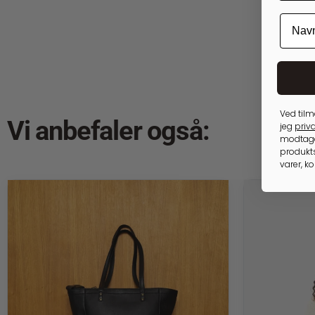
Ved tilm
Vi anbefaler også:
jeg
priva
modtage
produkts
varer, k