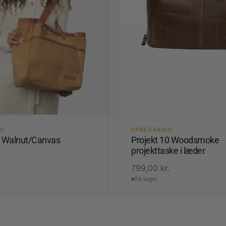
ED
OPBEVARING
1 Walnut/Canvas
Projekt 10 Woodsmoke
projekttaske i læder
.
799,00
kr.
På lager