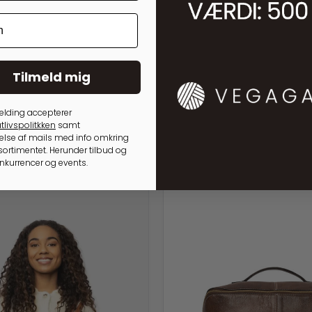
Tilmeld mig
elding accepterer
tlivspolitkken
samt
lse af mails med info omkring
ortimentet. Herunder tilbud og
onkurrencer og events.