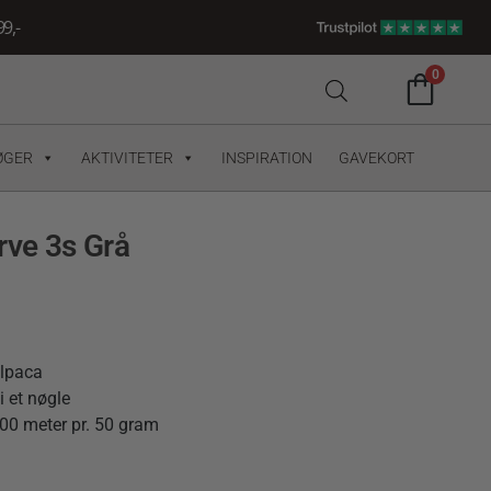
9,-
0
ØGER
AKTIVITETER
INSPIRATION
GAVEKORT
rve 3s Grå
alpaca
i et nøgle
00 meter pr. 50 gram