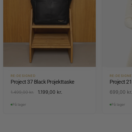
RE:DESIGNED
RE:DESIGN
Project 37 Black Projekttaske
Project 2
1.199,00
kr.
699,00
kr
1.499,00
kr.
På lager
På lager