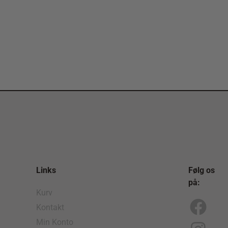
Links
Følg os
på:
Kurv
Kontakt
F
I
Min Konto