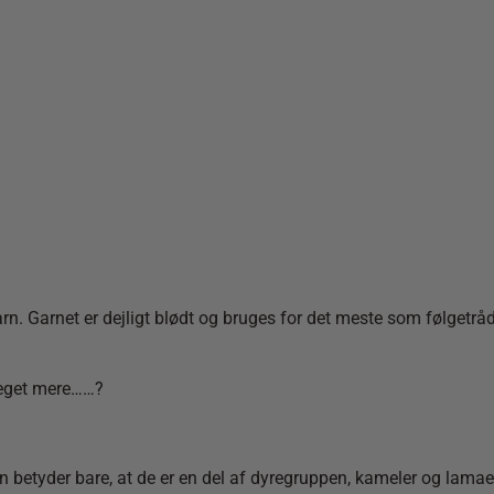
rn. Garnet er dejligt blødt og bruges for det meste som følgetr
 meget mere……?
en betyder bare, at de er en del af dyregruppen, kameler og lama