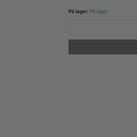
Isager
På lager:
På lager
Alpaca
1
Farve
3s
Grå
quantity