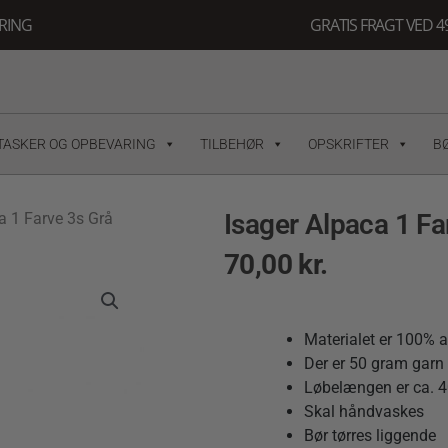
ERING
GRATIS FRAGT VED 49
TASKER OG OPBEVARING
TILBEHØR
OPSKRIFTER
B
Isager Alpaca 1 Fa
a 1 Farve 3s Grå
70,00
kr.
Materialet er 100% 
Der er 50 gram garn 
Løbelængen er ca. 4
Skal håndvaskes
Bør tørres liggende