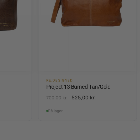
RE:DESIGNED
Project 13 Burned Tan/Gold
525,00
kr.
700,00
kr.
På lager