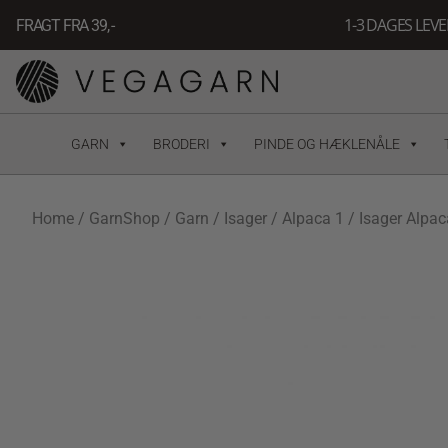
Gå
1-3 DAGES LEV
FRAGT FRA 39, -
til
indholdet
GARN
BRODERI
PINDE OG HÆKLENÅLE
Home
/
GarnShop
/
Garn
/
Isager
/
Alpaca 1
/ Isager Alpac