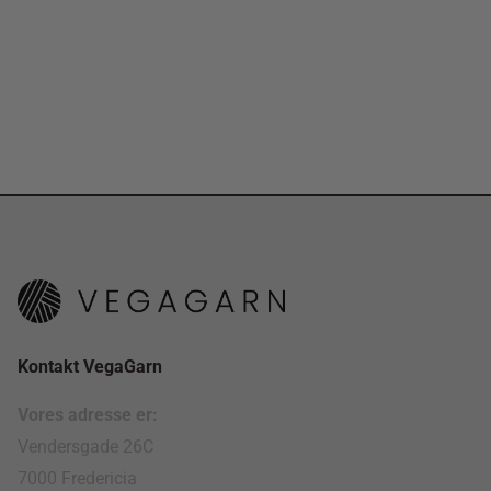
Kontakt VegaGarn
Vores adresse er:
Vendersgade 26C
7000 Fredericia