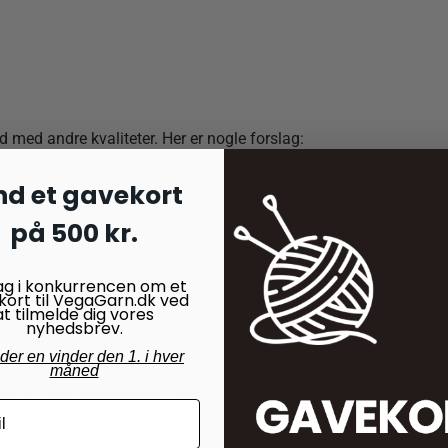
 med andre kvaliteter. Her er nogle forslag:
nd et gavekort
3,5 – 4
på 500 kr.
ag i konkurrencen om et
kort til VegaGarn.dk ved
at tilmelde dig vores
nyhedsbrev.
nder en vinder den 1. i hver
måned
 bomuldsposer. En spand eller plastikbeholder med tætsluttende 
e er uden bivirkninger i forhold til allergikere og i øvrigt også ku