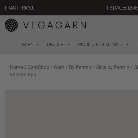
Gå
1-3 DAGES LEV
FRAGT FRA 39, -
til
indholdet
GARN
BRODERI
PINDE OG HÆKLENÅLE
Home
/
GarnShop
/
Garn
/
By Permin
/
Alice by Permin
/ A
886240 Rød