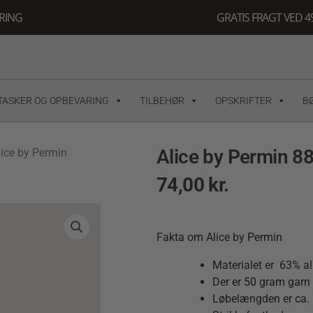
ERING
GRATIS FRAGT VED 49
TASKER OG OPBEVARING
TILBEHØR
OPSKRIFTER
B
Alice by Permin 8
lice by Permin
74,00
kr.
Fakta om Alice by Permin
Materialet er 63% 
Der er 50 gram garn 
Løbelængden er ca.