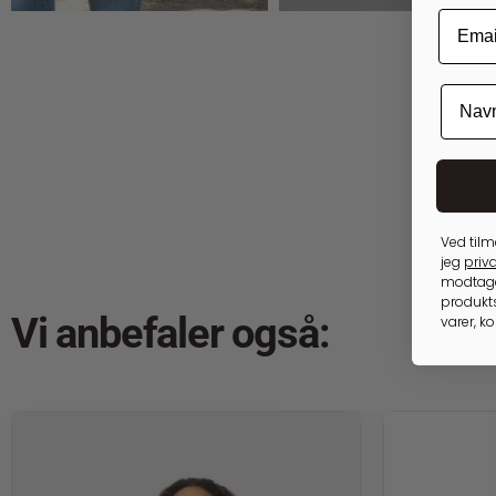
35,00
kr.
Ved tilm
jeg
priva
modtage
produkts
Vi anbefaler også:
varer, k