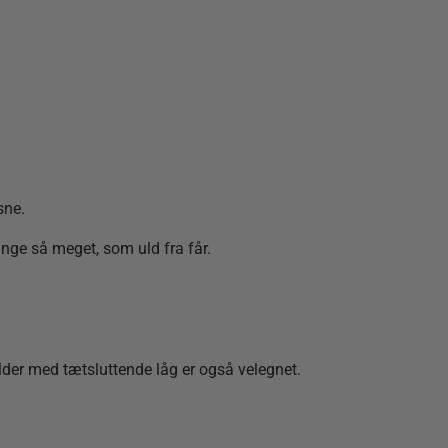
sne.
ange så meget, som uld fra får.
older med tætsluttende låg er også velegnet.