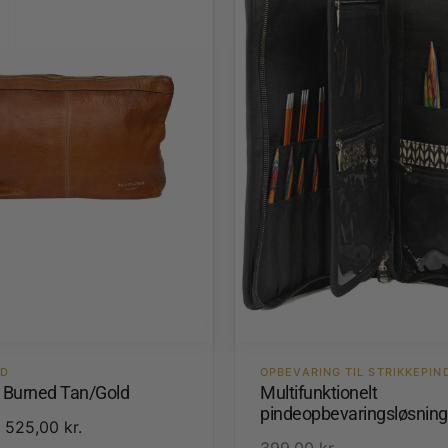
ED
OPBEVARING TIL STRIKKEPIN
3 Burned Tan/Gold
Multifunktionelt
pindeopbevaringsløsning
525,00
kr.