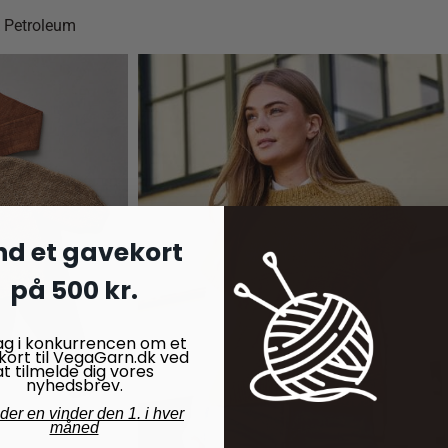
k Petroleum
nd et gavekort
på 500 kr.
ag i konkurrencen om et
kort til VegaGarn.dk ved
at tilmelde dig vores
nyhedsbrev.
nder en vinder den 1. i hver
måned