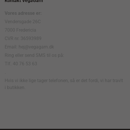
Kontakt VegaGarn
Vores adresse er:
Vendersgade 26C
7000 Fredericia
CVR nr. 36593989
Email: hej@vegagarn.dk
Ring eller send SMS til os på:
Tlf. 40 76 53 63
.
Hvis vi ikke lige tager telefonen, så er det fordi, vi har travlt
i butikken.