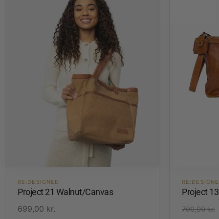
RE:DESIGNED
RE:DESIGN
Project 21 Walnut/Canvas
Project 1
699,00
kr.
700,00
kr.