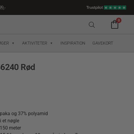
9,-
0
ØGER
AKTIVITETER
INSPIRATION
GAVEKORT
86240 Rød
alpaka og 37% polyamid
i et nøgle
 150 meter