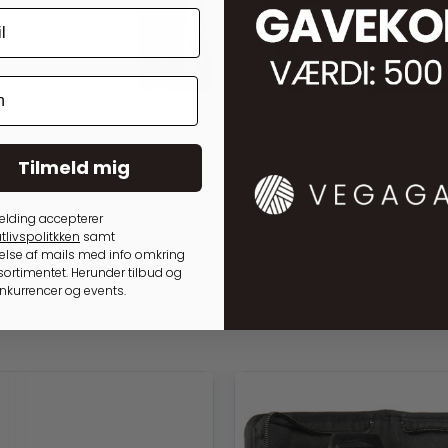
25,00
kr.
35,00
kr.
Tilmeld mig
elding accepterer
tlivspolitkken
samt
lse af mails med info omkring
ortimentet. Herunder tilbud og
onkurrencer og events.