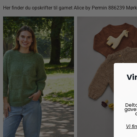
Her finder du opskrifter til garnet Alice by Permin 886239 Mør
Vi
Delt
gave
Vi fi