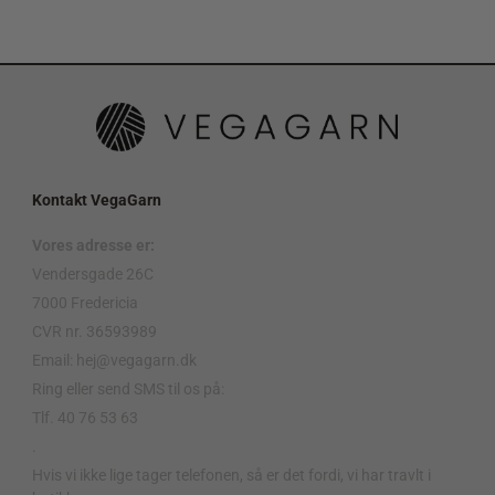
Kontakt VegaGarn
Vores adresse er:
Vendersgade 26C
7000 Fredericia
CVR nr. 36593989
Email: hej@vegagarn.dk
Ring eller send SMS til os på:
Tlf. 40 76 53 63
.
Hvis vi ikke lige tager telefonen, så er det fordi, vi har travlt i