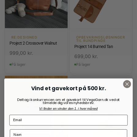
RE:DESIGNED
OPBEVARINGSLØSNINGER
TIL RUNDPINDE
Project 2 Crossover Walnut
Project 14 Burned Tan
999,00
kr.
699,00
kr.
På lager
På lager
Vind et gavekort på 500 kr.
Deltag i konkurrencen om et gavekort til VegaGarn.dk ved at
tilmelde dig vores nyhedsbrev.
Vi finder en vinder den 1. i hver måned