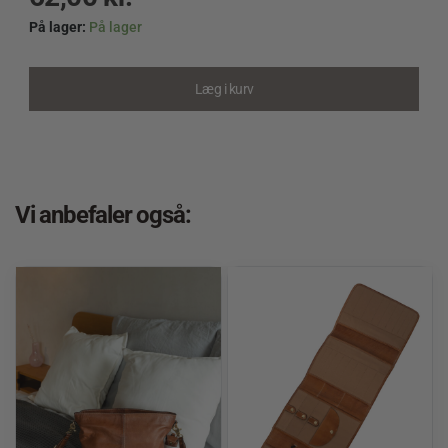
På lager:
På lager
2007
-
Sommer
Læg i kurv
Baby
quantity
Vi anbefaler også: