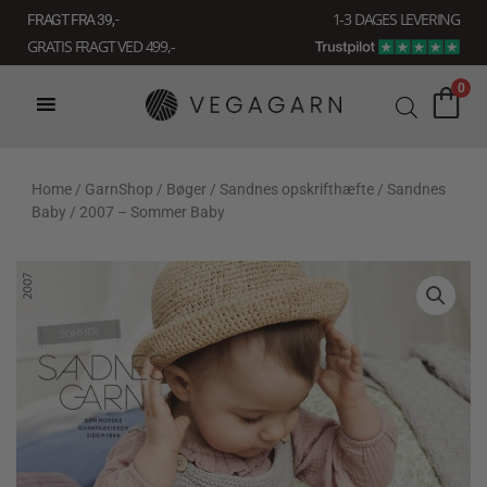
Gå
1-3 DAGES LEVERING
FRAGT FRA 39, -
til
GRATIS FRAGT VED 499,-
indholdet
0
Home
/
GarnShop
/
Bøger
/
Sandnes opskrifthæfte
/
Sandnes
Baby
/ 2007 – Sommer Baby